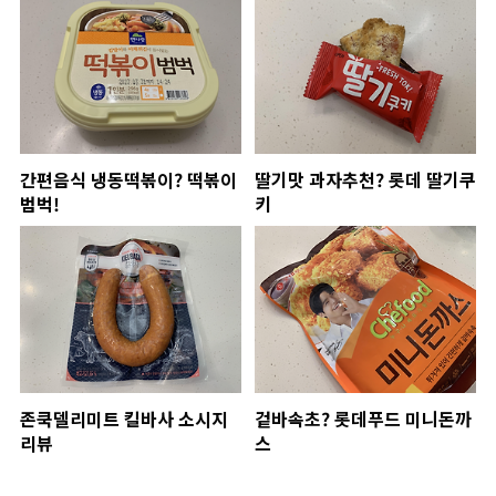
간편음식 냉동떡볶이? 떡볶이
딸기맛 과자추천? 롯데 딸기쿠
범벅!
키
존쿡델리미트 킬바사 소시지
겉바속초? 롯데푸드 미니돈까
리뷰
스