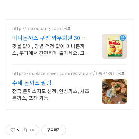
http://m.coupang.com
광고
미니돈까스 쿠팡 와우회원 30일
무료반품
핏물 없이, 양념 걱정 없이 미니돈까
스, 쿠팡에서 간편하게 즐기세요. 고소
한 풍미, 깊은 양념의 조화! 까다로운
미식가도 반할 맛을 선사합니다.
https://m.place.naver.com/restaurant/19997391
광고
수제 돈까스 필링
전국 돈까스지도 선정, 안심카츠, 치즈
돈까스, 포장 가능
6
구독하기