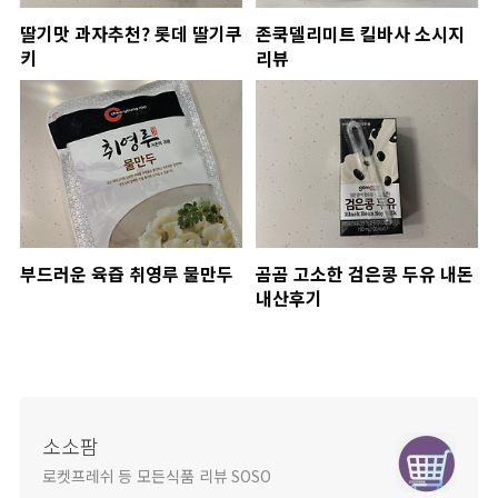
딸기맛 과자추천? 롯데 딸기쿠
존쿡델리미트 킬바사 소시지
키
리뷰
부드러운 육즙 취영루 물만두
곰곰 고소한 검은콩 두유 내돈
내산후기
소소팜
로켓프레쉬 등 모든식품 리뷰 SOSO