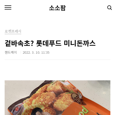
본문 바로가기
소소팜
로켓프레시
겉바속초? 롯데푸드 미니돈까스
잰드케이
2022. 3. 10. 11:35