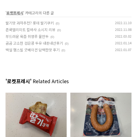
'
로켓프레시
' 카테고리의 다른 글
딸기맛 과자추천? 롯데 딸기쿠키
2022.11.10
(0)
존쿡델리미트 킬바사 소시지 리뷰
2022.11.08
(0)
부드러운 육즙 취영루 물만두
2022.03.02
(0)
곰곰 고소한 검은콩 두유 내돈내산후기
2022.01.14
(0)
백설 햄스빌 굿베이컨 담백한맛 후기
2022.01.07
(0)
'로켓프레시'
Related Articles