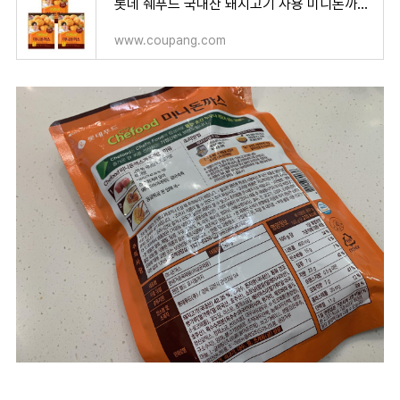
롯데 쉐푸드 국내산 돼지고기 사용 미니돈까스 380g x 3팩
www.coupang.com