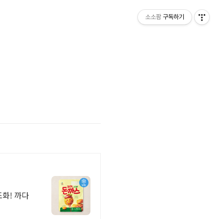
소소팜
구독하기
조화! 까다