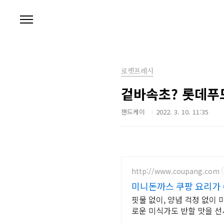
본문 바로가기
로켓프레시
겉바속초? 롯데푸
잰드케이
2022. 3. 10. 11:35
http://www.coupang.com
미니돈까스 쿠팡 요리가
핏물 없이, 양념 걱정 없이 
로운 미식가도 반할 맛을 선