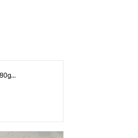
롯데 쉐푸드 국내산 돼지고기 사용 미니돈까스 380g x 3팩