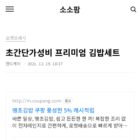
본문 바로가기
소소팜
로켓프레시
초간단가성비 프리미엄 김밥세트
잰드케이
2021. 12. 19. 18:37
http://m.coupang.com
광고
땡초김밥 쿠팡 풍성한 5% 캐시적립
바쁜 일상, 땡초김밥, 쉽고 든든한 한 끼! 복잡한 조리 없
이 전자레인지로 간편하게, 로켓배송으로 빠르게 받아보
세요.