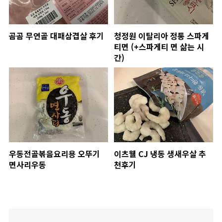
곰곰 무연골 대패삼겹살 후기
청정원 이탈리아 정통 스파게
티면 (+스파게티 면 삶는 시
간)
우동전골볶음요리용 오뚜기
이츠웰 CJ 냉동 생새우살 추
면사리우동
천후기