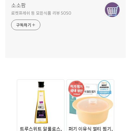
소소팜
로켓프레쉬 등 모든식품 리뷰 SOSO
구독하기
트루스위트 알룰로스,
퍼기 이유식 멀티 찜기,