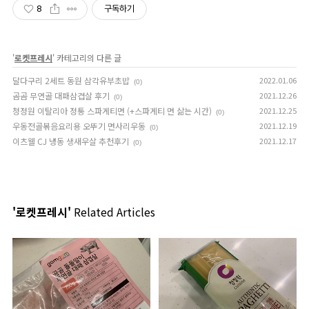
8
구독하기
'
로켓프레시
' 카테고리의 다른 글
달다구리 2세트 동원 삼각유부초밥
2022.01.06
(0)
곰곰 무연골 대패삼겹살 후기
2021.12.26
(0)
청정원 이탈리아 정통 스파게티면 (+스파게티 면 삶는 시간)
2021.12.25
(0)
우동전골볶음요리용 오뚜기 면사리우동
2021.12.19
(0)
이츠웰 CJ 냉동 생새우살 추천후기
2021.12.17
(0)
'로켓프레시'
Related Articles