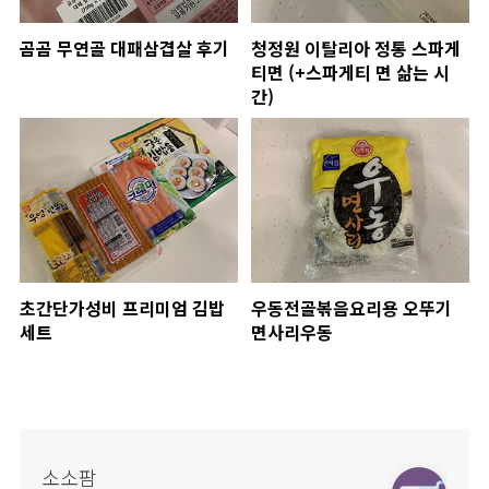
곰곰 무연골 대패삼겹살 후기
청정원 이탈리아 정통 스파게
티면 (+스파게티 면 삶는 시
간)
초간단가성비 프리미엄 김밥
우동전골볶음요리용 오뚜기
세트
면사리우동
소소팜