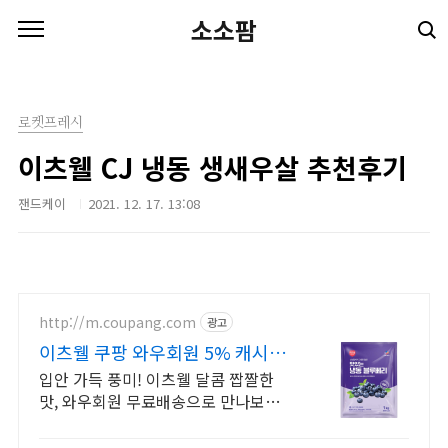
본문 바로가기
소소팜
로켓프레시
이츠웰 CJ 냉동 생새우살 추천후기
잰드케이
2021. 12. 17. 13:08
http://m.coupang.com
광고
이츠웰 쿠팡 와우회원 5% 캐시
적립
입안 가득 풍미! 이츠웰 달콤 짭짤한
맛, 와우회원 무료배송으로 만나보세
요. 영화관 팝콘 맛 그대로, 집에서 편
하게 즐기세요! 오늘주문 내일도착 로