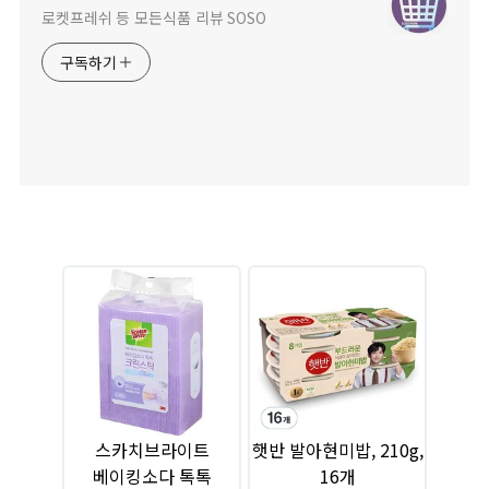
로켓프레쉬 등 모든식품 리뷰 SOSO
구독하기
스카치브라이트
햇반 발아현미밥, 210g,
베이킹소다 톡톡
16개