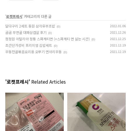
'
로켓프레시
' 카테고리의 다른 글
달다구리 2세트 동원 삼각유부초밥
2022.01.06
(0)
곰곰 무연골 대패삼겹살 후기
2021.12.26
(0)
청정원 이탈리아 정통 스파게티면 (+스파게티 면 삶는 시간)
2021.12.25
(0)
초간단가성비 프리미엄 김밥세트
2021.12.19
(0)
우동전골볶음요리용 오뚜기 면사리우동
2021.12.19
(0)
'로켓프레시'
Related Articles