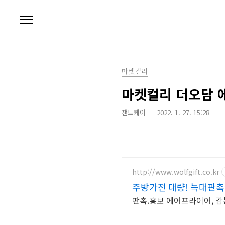
본문 바로가기
마켓컬리
마켓컬리 더오담 
잰드케이
2022. 1. 27. 15:28
http://www.wolfgift.co.kr
주방가전 대량! 늑대판
판촉.홍보 에어프라이어, 감동